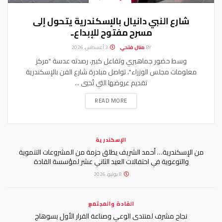
شارع النبي دانيال بالإسكندرية يتحول إلى
مسرح مفتوح للإبداع..
BY
منال فتحي
3 أغسطس، 2026
وسط حضور جماهيري وتفاعل كبير، رصدته عدسة "مركز
معلومات مجلس الوزراء"، تواصل مبادرة شارع الفن بالإسكندرية
تقديم عروضها التي تُحيي ...
READ MORE
الإسكندرية
من الإسكندرية… أحمد الشريف يطلق حزمة من المشروعات التنموية
والتوعوية في احتفالات العيد الثاني عشر لمؤسسة القادة
8 يوليو، 2026
القادة والمجتمع
نجاح مشرف لمنتدى الوعي وصناعة القرار الأول بسوهاج