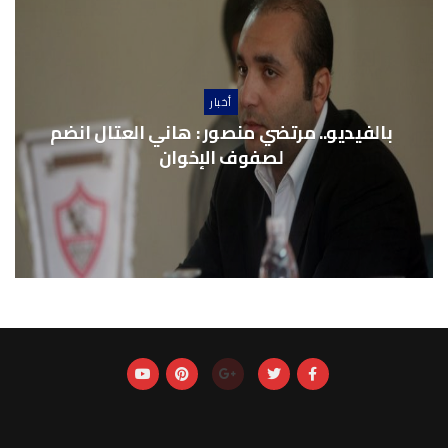
أخبار
بالفيديو.. مرتضي منصور : هاني العتال انضم
لصفوف الإخوان