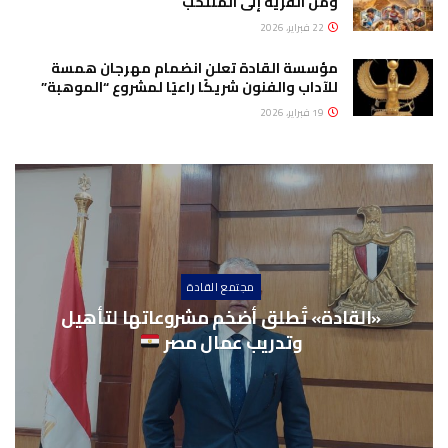
ومن القرية إلى المنتخب
22 فبراير، 2026
مؤسسة القادة تعلن انضمام مهرجان همسة
للآداب والفنون شريكًا راعيًا لمشروع “الموهبة”
19 فبراير، 2026
مجتمع القادة
«القادة» تُطلق أضخم مشروعاتها لتأهيل
وتدريب عمال مصر