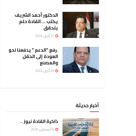
الدكتور أحمد الشريف
يكتب ….القادة حلم
يتحقق
27 أبريل، 2024
.رفع “الدعم ” يدفعنا نحو
العودة إلى الحقل
والمصنع
29 أبريل، 2024
أخبار حديثة
ذاكرة القادة نيوز ..
6 أغسطس، 2026