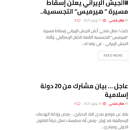
#الجيش الإيراني يعلن إسقاط
مسیرة ” هیرمیس” التجسسیة..
BY
منال فتحي
17 يونيو، 2025
0
كتبت/ منال فتحي أعلن الجيش الإيراني إسقاط مسیرة
"هیرمیس" التجسسیة التابعة للكيان الإسرائيلي. وأفاد
الجيش الإیراني - في بيانه له...
READ MORE
عاجل … بيان مشترك من 20 دولة
إسلامية
BY
منال فتحي
16 يونيو، 2025
0
نقلا عن موقع صدى البلد الاخباري.. -رفض وإدانة الهجمات
الإسرائيلية ضد إيران -رفض أية ممارسات تمثل خرقاً للقانون
الدولي ومبادئ...