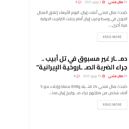
BY
منال فتحي
2 يوليو، 2025
0
كتبت/ منال فتحي أعلنت إيران، اليوم الأربعاء إغلاق المجال
الجوی في وسط وغرب إيران أمام رحلات الترانزيت الدولية
مرة أخرى....
READ MORE
دمـ ـار غير مسبوق في تل أبيب ..
جراء الضربة الصـ ـاروخية الإيرانية”
BY
منال فتحي
19 يونيو، 2025
0
كتبت/ منال فتحي 24 قتـ ـيلا و838 مصابا وإجلاء نحو 5
آلاف شخص من منازلهم جراء صـ ـواريخ إيران منذ...
READ MORE