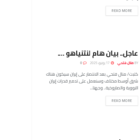
READ MORE
عاجل.. بيان هام لنتنياهو ….
BY
منال فتحي
17 يونيو، 2025
0
كتبت/ منال فتحي بعد الانتصار على إيران سيكون هناك
شرق أوسط مختلف وسنعمل على تدمير قدرات إيران
النووية والصاروخية.. وجهنا...
READ MORE