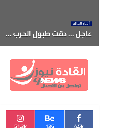
أخبار العالم
عاجل … دقت طبول الحرب …
51.3k
136
4.5k