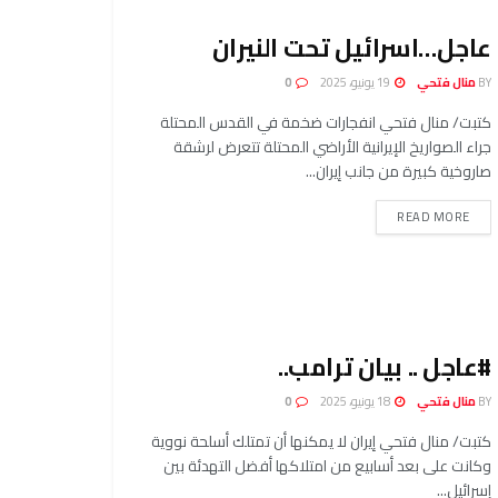
عاجل…اسرائيل تحت النيران
BY
منال فتحي
19 يونيو، 2025
0
كتبت/ منال فتحي انفجارات ضخمة في القدس المحتلة
جراء الصواريخ الإيرانية الأراضي المحتلة تتعرض لرشقة
صاروخية كبيرة من جانب إيران...
READ MORE
#عاجل .. بيان ترامب..
BY
منال فتحي
18 يونيو، 2025
0
كتبت/ منال فتحي إيران لا يمكنها أن تمتلك أسلحة نووية
وكانت على بعد أسابيع من امتلاكها أفضل التهدئة بين
إسرائيل...