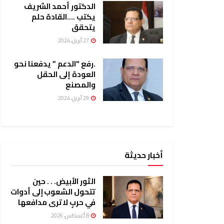
الدكتور أحمد الشريف
يكتب ….القادة حلم
يتحقق
27 أبريل، 2024
.رفع “الدعم ” يدفعنا نحو
العودة إلى الحقل
والمصنع
29 أبريل، 2024
أخبار حديثة
الثور الأبيض. . . حين
تتحول الشعوب إلى أدوات
في حربٍ لا ترى مدافعها
8 أغسطس، 2026