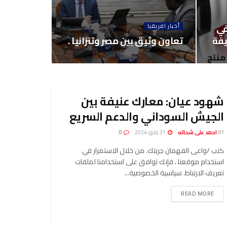
في
أخبار افريقيا
يفة
تعاون وثيق بين مصر وتنزانيا .
شهود عيان: معارك عنيفة بين
الجيش السوداني والدعم السريع
BY
احمد على شحاته
31 مايو، 2024
0
كتب /واعى الفهمان جربتك. من خلال الاستمرار في
استخدام موقعنا ، فإنك توافق على استخدامنا لملفات
تعريف الارتباط. سياسية الخصوصية...
READ MORE