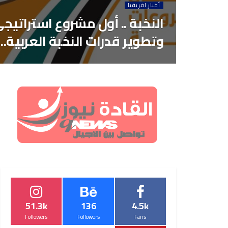
أخبار افريقيا
النخبة .. أول مشروع استراتيج
وتطوير قدرات النخبة العربية..
51.3k
136
4.5k
Followers
Followers
Fans