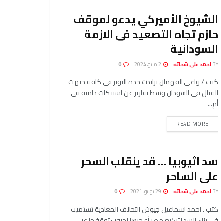
الشيوخ الأميركي يدعو لموقف
حازم تجاه التصعيد فى الازمة
السودانية
BY
احمد على شحاته
2 مايو، 2024
0
كتب / واعى الفهمان تزايدت حدة التوتر في كافة جبهات
القتال في السودان وسط تقارير عن اشتباكات دامية في
أم...
READ MORE
سد اثيوبيا … قد ينقلب السحر
على الساحر
BY
احمد على شحاته
29 يوليو، 2021
0
كتب . احمد اسماعيل جيوش التحالف المعادية تستميت
في بناء السد لتركيع مصر أو جرها لحروب توقفها عن