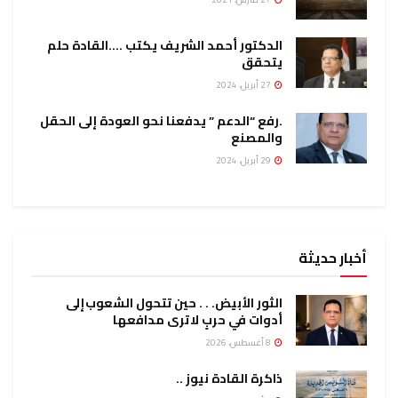
الدكتور أحمد الشريف يكتب ….القادة حلم
يتحقق
27 أبريل، 2024
.رفع “الدعم ” يدفعنا نحو العودة إلى الحقل
والمصنع
29 أبريل، 2024
أخبار حديثة
الثور الأبيض. . . حين تتحول الشعوب إلى
أدوات في حربٍ لا ترى مدافعها
8 أغسطس، 2026
ذاكرة القادة نيوز ..