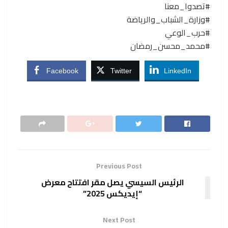
#تصدوا_معنا
#وزارة_الشباب_والرياضة
#حرب_الوعي
#محمد_محسن_رمضان
Facebook
Twitter
LinkedIn
Previous Post
الرئيس السيسي يصل مقر افتتاح معرض
“إيديكس 2025”
Next Post