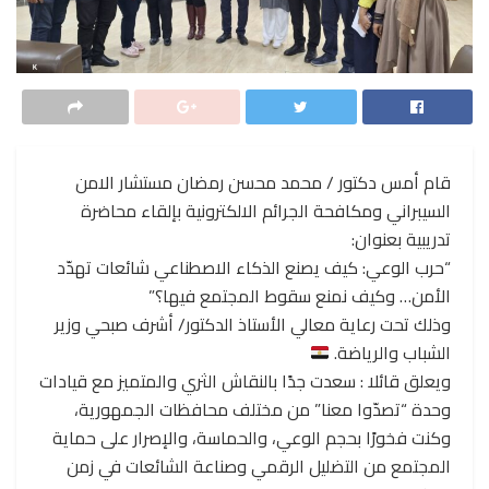
قام أمس دكتور / محمد محسن رمضان مستشار الامن
السيبراني ومكافحة الجرائم الالكترونية بإلقاء محاضرة
تدريبية بعنوان:
“حرب الوعي: كيف يصنع الذكاء الاصطناعي شائعات تهدّد
الأمن… وكيف نمنع سقوط المجتمع فيها؟”
وذلك تحت رعاية معالي الأستاذ الدكتور/ أشرف صبحي وزير
الشباب والرياضة.
ويعلق قائلا : سعدت جدًا بالنقاش الثري والمتميز مع قيادات
وحدة “تصدّوا معنا” من مختلف محافظات الجمهورية،
وكنت فخورًا بحجم الوعي، والحماسة، والإصرار على حماية
المجتمع من التضليل الرقمي وصناعة الشائعات في زمن