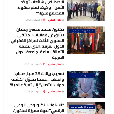
الاصطناعي شائعات تهدّد
الأمن… وكيف نمنع سقوط
المجتمع فيها؟”
BY
منال فتحي
1 ديسمبر، 2025
دكتور/ محمد محسن رمضان
علوم و تكنولوجيا
يتألق في فعاليات الملتقى
السنوي الثالث لمراكز الفكر في
الدول العربية، الذي تنظمه
الأمانة العامة لجامعة الدول
العربية
BY
منال فتحي
27 نوفمبر، 2025
تسريب بيانات 3.5 مليار حساب
علوم و تكنولوجيا
واتساب… عندما يتحوّل “كشف
جهات الاتصال” إلى ثغرة عالمية!
BY
منال فتحي
20 نوفمبر، 2025
“السلوك التكنولوجي الوعي
علوم و تكنولوجيا
الرقمي” ندوة مميزة لدكتور /