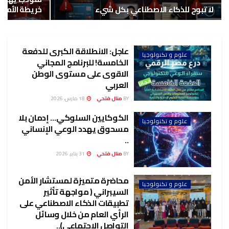
لا تبوح للذكاء الاصطناعي بكل شيء
خريطة الأمن ا
عاجل: الانطلاقة الكبرى للدفعة
علوم و تكنولوجيا
الخامسة! للبرنامج المجاني
الاقوى على مستوى الوطن
العربي
BY
منال فتحي
18 مارس، 2026
الكوكايين السلوكي… إدمان بلا
علوم و تكنولوجيا
مسحوق يهدد الوعي الإنساني
..
BY
منال فتحي
31 يناير، 2026
محاضرة متميزة لمستشار الأمن
علوم و تكنولوجيا
السيبراني ( مواجهة تأثير
تطبيقات الذكاء الاصطناعي على
الرأي العام من خلال وسائل
التواصل الاجتماعي)..