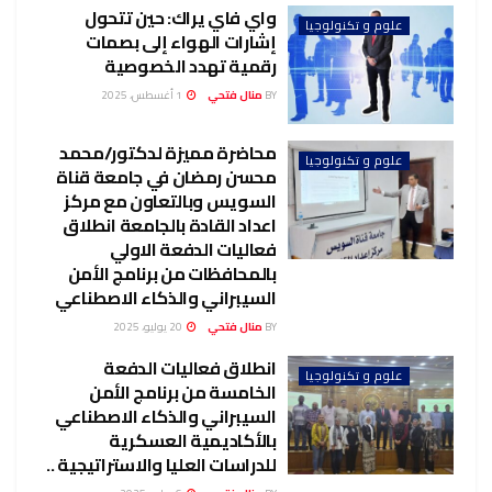
واي فاي يراك: حين تتحول
علوم و تكنولوجيا
إشارات الهواء إلى بصمات
رقمية تهدد الخصوصية
BY
منال فتحي
1 أغسطس، 2025
محاضرة مميزة لدكتور/محمد
علوم و تكنولوجيا
محسن رمضان في جامعة قناة
السويس وبالتعاون مع مركز
اعداد القادة بالجامعة انطلاق
فعاليات الدفعة الاولي
بالمحافظات من برنامج الأمن
السيبراني والذكاء الاصطناعي
BY
منال فتحي
20 يوليو، 2025
انطلاق فعاليات الدفعة
علوم و تكنولوجيا
الخامسة من برنامج الأمن
السيبراني والذكاء الاصطناعي
بالأكاديمية العسكرية
للدراسات العليا والاستراتيجية ..