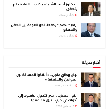
الدكتور أحمد الشريف يكتب ….القادة حلم
يتحقق
27 أبريل، 2024
.رفع “الدعم ” يدفعنا نحو العودة إلى الحقل
والمصنع
29 أبريل، 2024
أخبار حديثة
بيان وطني عاجل.. « أنقذوا المسافة بين
المواطن والحقيقة »
10 أغسطس، 2026
الثور الأبيض. . . حين تتحول الشعوب إلى
أدوات في حربٍ لا ترى مدافعها
8 أغسطس، 2026