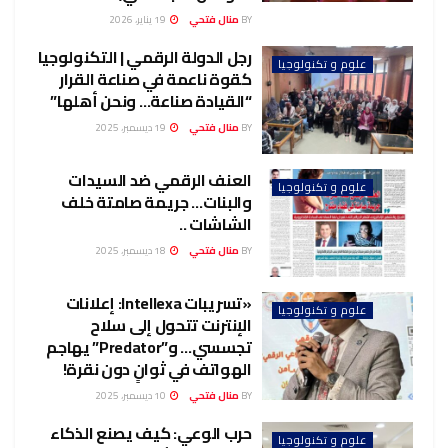
BY
منال فتحي
19 يناير، 2026
رجل الدولة الرقمي | التكنولوجيا
علوم و تكنولوجيا
كقوة ناعمة في صناعة القرار
“القيادة صناعة… ونحن أهلها”
BY
منال فتحي
19 ديسمبر، 2025
العنف الرقمي ضد السيدات
علوم و تكنولوجيا
والبنات… جريمة صامتة خلف
الشاشات ..
BY
منال فتحي
18 ديسمبر، 2025
«تسريبات Intellexa: إعلانات
علوم و تكنولوجيا
الإنترنت تتحول إلى سلاح
تجسسي… و”Predator” يهاجم
الهواتف في ثوانٍ دون نقرة!
BY
منال فتحي
10 ديسمبر، 2025
حرب الوعي: كيف يصنع الذكاء
علوم و تكنولوجيا