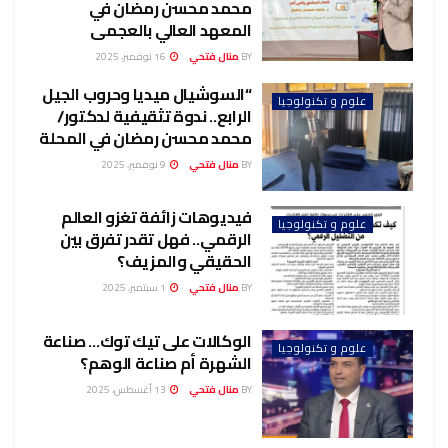
محمد محسن رمضان في
المعهد العالي بالعجمى
BY
منال فتحي
16 نوفمبر، 2025
“السوشيال ميديا وحروب الجيل
علوم و تكنولوجيا
الرابع.. ندوة تثقيفية لدكتور/
محمد محسن رمضان في المحلة
BY
منال فتحي
9 نوفمبر، 2025
فيديوهات زائفة تغزو العالم
علوم و تكنولوجيا
الرقمي.. فهل تقدر تفرق بين
الحقيقي والمزيف؟
BY
منال فتحي
1 سبتمبر، 2025
الوكالات على تيك توك… صناعة
علوم و تكنولوجيا
الشهرة أم صناعة الوهم؟
BY
منال فتحي
13 أغسطس، 2025