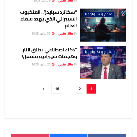
BY
منال فتحي
6 يوليو، 2025
“سكاترد سبايدر”.. العنكبوت
علوم و تكنولوجيا
السيبراني الذي يهدد سماء
العالم ..
BY
منال فتحي
30 يونيو، 2025
“ذكاء اصطناعي يطلق النار..
علوم و تكنولوجيا
وهجمات سيبرانية تشتعل!
BY
منال فتحي
20 يونيو، 2025
16
…
2
1