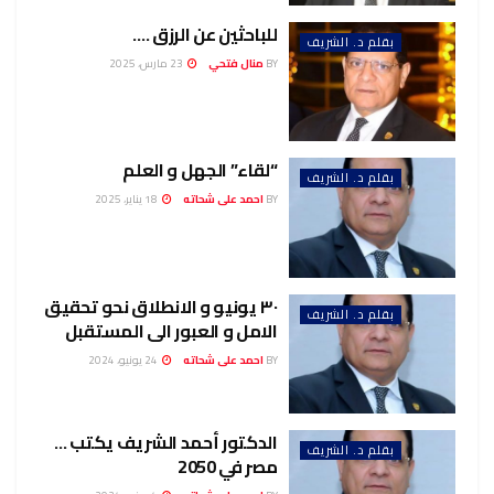
للباحثين عن الرزق ….
بقلم د. الشريف
BY
منال فتحي
23 مارس، 2025
“لقاء” الجهل و العلم
بقلم د. الشريف
BY
احمد على شحاته
18 يناير، 2025
٣٠ يونيو و الانطلاق نحو تحقيق
بقلم د. الشريف
الامل و العبور الى المستقبل
BY
احمد على شحاته
24 يونيو، 2024
الدكتور أحمد الشريف يكتب …
بقلم د. الشريف
مصر في 2050