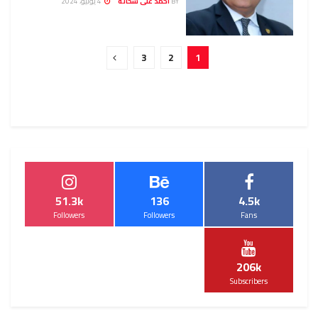
BY
احمد على شحاته
4 يونيو، 2024
3
2
1
51.3k
136
4.5k
Followers
Followers
Fans
206k
Subscribers