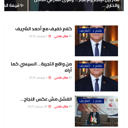
والخارج …
✨ قيمة الصو
كلام خفيف مع أحمد الشريف
بقلم د. الشريف
BY
منال فتحي
5 نوفمبر، 2025
من واقع التجربة… السيسي كما
بقلم د. الشريف
أراه
BY
منال فتحي
2 نوفمبر، 2025
الفشل مش عكس النجاح…
بقلم د. الشريف
BY
منال فتحي
28 سبتمبر، 2025