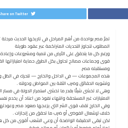
Share on Twitter
تمرّ مصر بواحدة من أهم المراحل في تاريخها الحديث مرحلة تت
المطلوب لتجاوز التحديات المتراكمة عبر عقود طويلة
ورغم كل ما يتحقق على الأرض من تنمية ومشروعات وإعادة ب
قوى وجماعات مصالح تحاول بكل الطرق حماية امتيازاتها ال
ومستقبله مصر.
هذه المجموعات — في الداخل والخارج — تتحرك في الظل وت
وتشويه الحقائق وضرب الثقة بين المواطن ودولته .
وهي لا تخشى شيئًا بقدر ما تخشى استمرار الدولة في مسار ال
الامتيازات غير المستحقة وانتهاء نفوذ من اعتاد أن يخدم نفس
وفي الخارج تقف قوى الشر التي يزعجها صعود مصر وعودتها
خلاف لإشعال الفوضى أو ضرب ما تحقق من إنجازات .
لكن تبقى الحقيقة الواضحة أن وعي الشعب أقوى من كل هذه 
تهتز أمام ضغوط أو شائعات أو مصالح ضيقة.