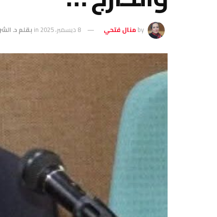
by
منال فتحي
8 ديسمبر، 2025
in
بقلم د. الش