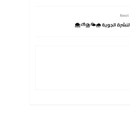
Next
النشرة الجوية 🌧🌤⛈️⛅️