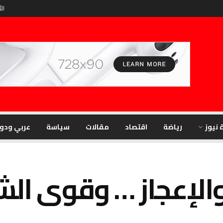
الأ
 نيوز
رياضة
اقتصاد
مقالات
سياسة
عربي ودو
 والإعجاز … وقوى الش