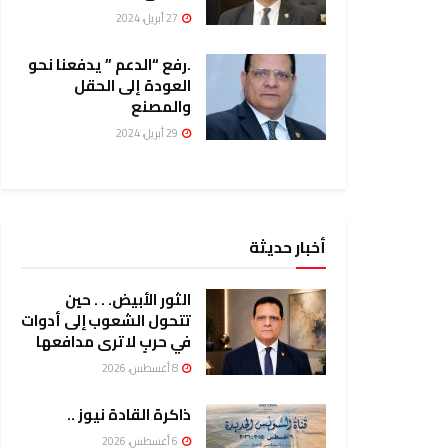
27 أبريل، 2024
.رفع “الدعم ” يدفعنا نحو
العودة إلى الحقل
والمصنع
29 أبريل، 2024
أخبار حديثة
الثور الأبيض. . . حين
تتحول الشعوب إلى أدوات
في حربٍ لا ترى مدافعها
8 أغسطس، 2026
ذاكرة القادة نيوز ..
6 أغسطس، 2026