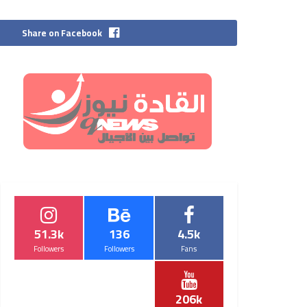
Share on Facebook
51.3k
136
4.5k
Followers
Followers
Fans
206k