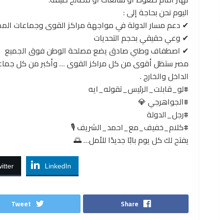
اليوم نحن بحاجة إلى :
✔ دعم مسار الدولة في مواجهة مراكز القوى وجماعات المص
✔ وعي حقيقي بحجم التحديات
✔ اصطفاف وطني صادق يضع مصلحة الوطن فوق الجميع
مصر ستظل أقوى من كل مراكز القوى … وأكبر من كل جماعا
الداخل والخارج .
#لو_قابلت_الرئيس_تقوله_ايه
#الجواهرجي 💎
#رجل_الدولة
#كلام_خفيف_مع_احمد_الشريف 🎙️
يفتح لك كل يوم بابًا جديدًا للأمل… 🌅
itter
LinkedIn
Tweet
Share