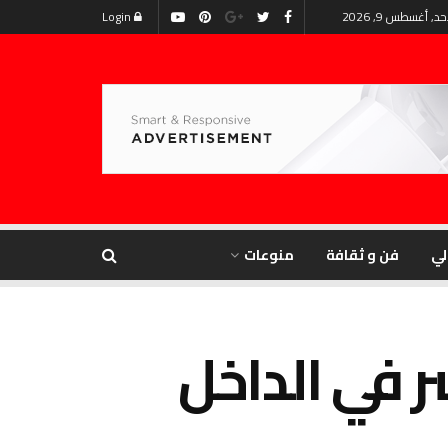
حد, أغسطس 9, 2026
Login
لي
فن و ثقافة
منوعات
ر في الداخل