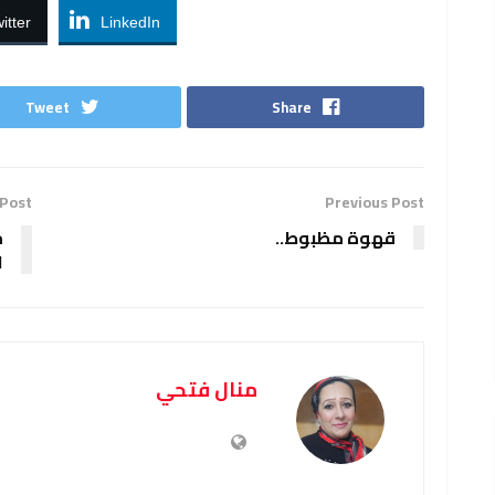
itter
LinkedIn
Tweet
Share
 Post
Previous Post
قهوة مظبوط..
م
ا
منال فتحي