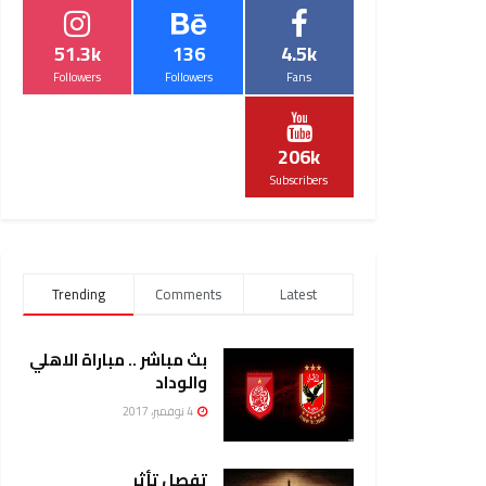
51.3k
136
4.5k
Followers
Followers
Fans
206k
Subscribers
Trending
Comments
Latest
بث مباشر .. مباراة الاهلي
والوداد
4 نوفمبر، 2017
تفصل تأثر