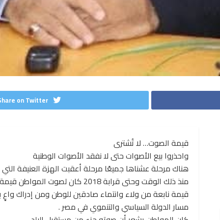
Share on Twitter
قيمة الصوت… لا تُشترى
واحذروا بيع الأصوات حتى لا نفقد الأصوات الوطنية
هناك مرحلة عشناها جميعًا مرحلة أعقبت الهزة العنيفة التي مرّ ب
منذ ذلك الوقت وحتى قرابة 2018 كان لصوت المواطن قيمة حقيقية …
قيمة نابعة من ولاء وانتماء صادقين للوطن ومن إدراك واعٍ بأ
مسار الدولة السياسي والتنموي في مصر .
كان المواطن يشعر أن صوته جزء من مستقبل البلد …