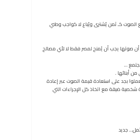
الصوت كـ ثمن يُشترى ويُباع لا كواجب وطني
 أن صوتها يجب أن يُمنح لمصر فقط لا لأي مصالح
جتمع …
من أبنائها .
عملوا بجد على استعادة قيمة الصوت عبر إعادة
خصية ضيقة مع اتخاذ كل الإجراءات التي
مل… جديد