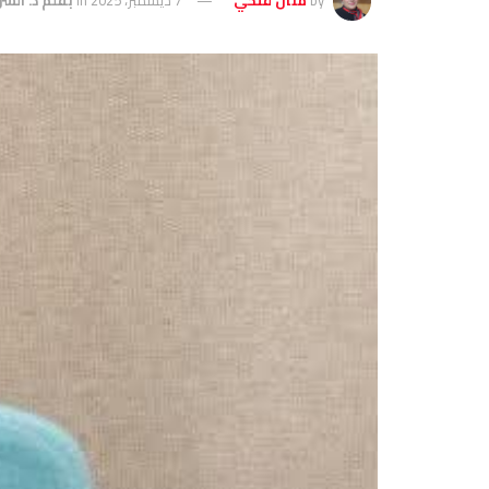
by
منال فتحي
7 ديسمبر، 2025
in
بقلم د. الش