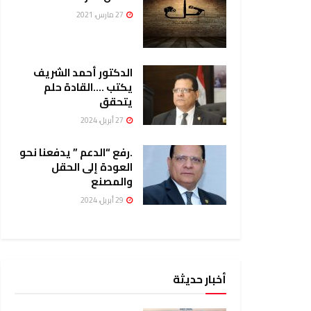
27 مارس، 2021
الدكتور أحمد الشريف
يكتب ….القادة حلم
يتحقق
27 أبريل، 2024
.رفع “الدعم ” يدفعنا نحو
العودة إلى الحقل
والمصنع
29 أبريل، 2024
أخبار حديثة