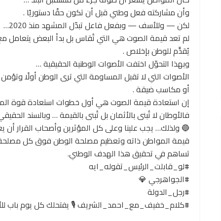
وأن مشاركته فعل وطني قبل أن تكون حقًا دستوريًا .
لكن — وللأسف — وبفعل فاعل تبدّل المشهد منذ 2020…
لم تعد قيمة الصوت هي التي تُقاس بل بدأ البعض يتعامل مع 
يُقدَّم للوطن بإخلاص .
وبهذا التحوّل اختفت الأصوات الوطنية الحقيقية …
الأصوات التي لا تقبل المساومة التي ترى الوطن أولًا وتؤمن
أو مكاسب ضيقة .
إن استعادة قيمة الصوت هي أول خطوات استعادة قوة الم
فالأوطان لا تُبنى بالأثمان بل تُبنى بالقيمة … وبالسند الحقيقي 
🔵 ولذلك… يجب علينا وعلى كل المؤثرين وأصحاب القرار أن ي
قيمة المواطن ذاته وتعظيم مصلحة الوطن فوق كل مصلحة ش
تساهم في تحقيق هذا الهدف الوطني.
#لو_قابلت_الرئيس_تقوله_ايه
#الجواهرجي 💎
#رجل_الدولة
#كلام_خفيف_مع_احمد_الشريف 🎙️ يفتحلك كل يوم باب للأ