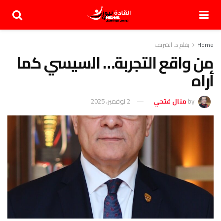
Home
بقلم د. الشريف
من واقع التجربة… السيسي كما
أراه
by
منال فتحي
2 نوفمبر، 2025