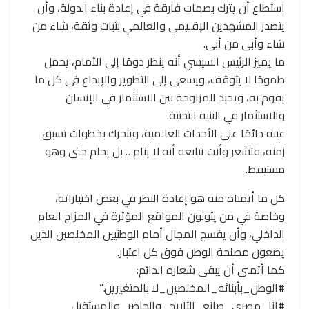
استطاع أن يترك بصمات فارقة في إعادة بناء الدولة، وأن
يتصدر المشهدين الإقليمي والعالمي بثبات وثقة، شاء من
شاء وأبى من أبى.
ما يميز الرئيس السيسي أنه ينظر دومًا إلى الأمام، يحمل
طموحًا لا يتوقف، ويسعى إلى التطوير والإبداع في كل ما
يقوم به، ويجيد المزاوجة بين الاستثمار في الإنسان
والاستثمار في البنية التحتية.
عينه دائمًا على الأحداث العالمية، ويتحرك بخطوات تسبق
زمنه، فتشعر وأنت تتابعه أنه لا ينام… بل يحلم حتى وهو
مستيقظ.
كل ما أتمناه منه هو إعادة النظر في بعض اختياراته،
وخاصة في من يتولون المواقع المؤثرة في المزاج العام
الداخلي، وأن يفسح المجال أمام الوطنيين المخلصين الذين
يضعون مصلحة الوطن فوق كل اعتبار.
كما أتمنى أن يبقى شعاره الدائم:
#الوطن_بأبنائه_المخلصين_لا بالمتغيرين.”
#انا_مصرى_صانع_التاريخ_والحاضر_والمستقبل