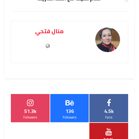
منال فتحي
51.3k
136
4.5k
Followers
Followers
Fans