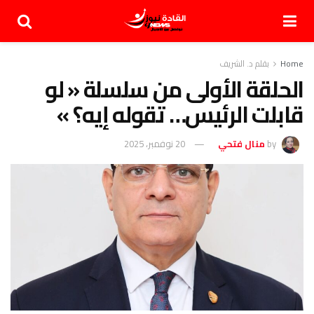
Home
بقلم د. الشريف
الحلقة الأولى من سلسلة « لو
قابلت الرئيس… تقوله إيه؟ »
by
منال فتحي
20 نوفمبر، 2025