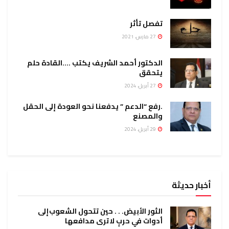
تفصل تأثر
27 مارس، 2021
الدكتور أحمد الشريف يكتب ….القادة حلم
يتحقق
27 أبريل، 2024
.رفع “الدعم ” يدفعنا نحو العودة إلى الحقل
والمصنع
29 أبريل، 2024
أخبار حديثة
الثور الأبيض. . . حين تتحول الشعوب إلى
أدوات في حربٍ لا ترى مدافعها