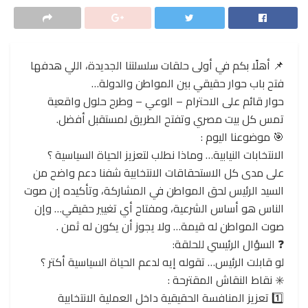
📌 أهلًا بكم في أولى حلقات سلسلتنا الجديدة، اللي هدفها
فتح باب حوار حقيقي بين المواطن والدولة…
حوار قائم على الاحترام – الوعي – وطرح حلول واقعية
تمس كل بيت مصري وتفتح الطريق لمستقبل أفضل.
🎯 موضوعنا اليوم :
الانتخابات النيابية… وماذا نطلب لتعزيز الحياة السياسية ؟
على مدى كل الاستحقاقات الانتخابية شفنا دعم واضح من
السيد الرئيس لحق المواطن في المشاركة، وتأكيده إن صوت
الناس هو أساس الشرعية، ومفتاح أي تغيير حقيقي… وإن
صوت المواطن له قيمة… ولا يجوز أن يكون له ثمن .
❓ السؤال الرئيسي للحلقة:
لو قابلت الرئيس… تقوله إيه لدعم الحياة السياسية أكتر ؟
✳️ نقاط النقاش المقترحة :
1️⃣ تعزيز المنافسة الحقيقية داخل العملية الانتخابية