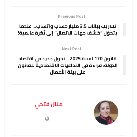
Previous Post
تسريب بيانات 3.5 مليار حساب واتساب… عندما
يتحوّل “كشف جهات الاتصال” إلى ثغرة عالمية!
Next Post
قانون 170 لسنة 2025… تحول جديد في اقتصاد
الدولة: قراءة في التداعيات الاقتصادية للقانون
على بيئة الأعمال
منال فتحي