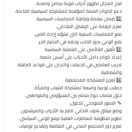
فتح المجال لظهور أحزاب قوية ببرامج واضحة.
دعم الكوادر الشابة المؤهلة للمشاركة السياسية الفاعلة.
2️⃣ ضمان سلامة ونزاهة الممارسات السياسية
تعزيز الرقابة على الإنفاق الانتخابي.
منع الممارسات السلبية التي تشوّه إرادة الناس.
رفع الوعي بدور الناخب وحقه في الاختيار الحر.
3️⃣ تأهيل القائمين على العملية السياسية
إعداد كوادر داخل الأحزاب على أسس علمية.
تدريب العاملين في الحملات واللجان على قواعد النزاهة
والشفافية.
4️⃣ تعزيز المشاركة المجتمعية
حملات توعية واسعة لمشاركة الشباب والمرأة.
خلق منصات حوار مباشر بين المسؤولين والمواطنين.
🔧 التصور النموذجي للحلول:
وضع ميثاق شرف انتخابي تلتزم به الأحزاب والمرشحون.
تطوير منظومة المناظرات العلنية لرفع الوعي السياسي.
تعزيز دور المجتمع المدني في المتابعة وتقديم توصيات