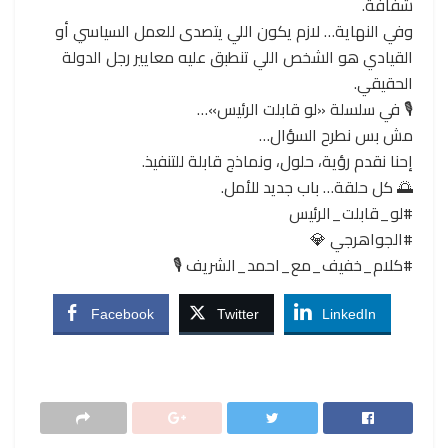
شفافة.
وفي النهاية… لازم يكون اللي يتصدى للعمل السياسي أو
القيادي هو الشخص اللي تنطبق عليه معايير رجل الدولة
الحقيقي.
🎙️ في سلسلة «لو قابلت الرئيس»…
مش بس نطرح السؤال…
إحنا نقدم رؤية، حلول، ونماذج قابلة للتنفيذ.
🌅 كل حلقة… باب جديد للأمل.
#لو_قابلت_الرئيس
#الجواهرجي 💎
#كلام_خفيف_مع_احمد_الشريف 🎙️
Facebook
Twitter
LinkedIn