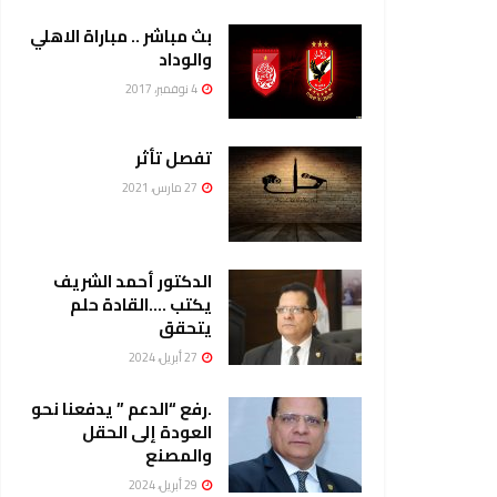
بث مباشر .. مباراة الاهلي
والوداد
4 نوفمبر، 2017
تفصل تأثر
27 مارس، 2021
الدكتور أحمد الشريف
يكتب ….القادة حلم
يتحقق
27 أبريل، 2024
.رفع “الدعم ” يدفعنا نحو
العودة إلى الحقل
والمصنع
29 أبريل، 2024