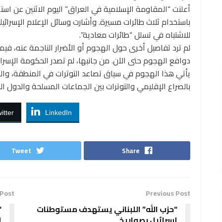
أعلنت “المقاومة الإسلامية في العراق” اليوم الاثنين عن اس
باستخدام ثلاث طائرات مسيرة. وأشارت وسائل الإعلام الإسرائيلي
للاشتباه في تسلل “طائرات معادية”.
لم ترد تفاصيل أخرى حول الهجوم أو الأضرار الناجمة عنه، في
دوافع الهجوم حتى الآن. من جانبها، لم تصدر الحكومة الإسرائيل
يأتي هذا الهجوم في سياق تصاعد التوترات في المنطقة، وال
بالصراع الإقليمي والتوترات بين الجماعات المسلحة والدول ال
itter
LinkedIn
Tweet
Share
 Post
Previous Post
“حزب الله” اللبناني يستهدف مستوطنات
“
إسرائيل بصواريخ
إ