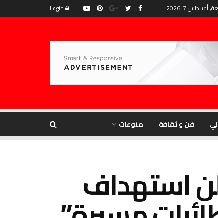
, أغسطس 7, 2026
Login
لي
فن و ثقافة
منوعات
لن استهداف
ائرات مسيرة”