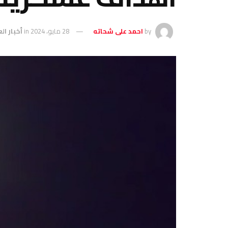
by
احمد على شحاته
28 مايو، 2024
in
أخبار ال