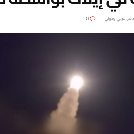
0
عالم
,
عربي ودولي