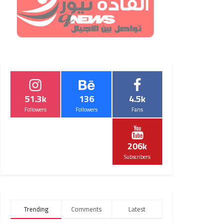
51.3k
136
4.5k
Followers
Followers
Fans
206k
Subscribers
Trending
Comments
Latest