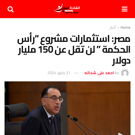
Home
أخبار
مصر: استثمارات مشروع “رأس
الحكمة ” لن تقل عن 150 مليار
دولار
by
احمد على شحاته
31 مايو، 2024