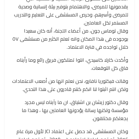
يقدمونها للمرضى، والاهتمام بتوفير بيئة إنسانية وصحية
للمرضى وأسرهم، وحرص المستشفى على التعليم والتدريب
المستمر لكل العاملين.
وقال توماس جون، من أعضاء اللجنة، أنه كان سعيدا
بوجوده فى هذا المكان وانه تعلم الكثير من مستشفى ٥٧
خلال تواجده في فترة الاعتماد.
وأكدت كارلا كاسيدي، انتوا تمتلكون فريق رائع وما رأيناه
فاق كل التوقعات.
وقالت فيكتوريا نافارو، نحن نعلم انها من أصعب الاعتمادات
ولكن انتم اثبتوا لنا انكم كنتم قادرون على هذا التحدي.
وقال دكتور زيشان بن اشتياق، ان ما رآيناه ليس مجرد
مؤسسة ولكنها رسالة يؤدونها العاملين بها ، وهذا ما
يجعلكم مختلفون.
وكان المستشفى قد حصل على اعتماد JCI لأول مرة عام