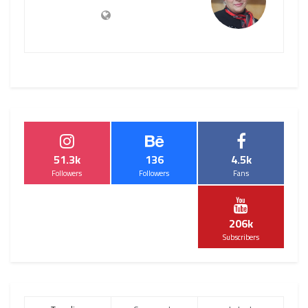
51.3k
136
4.5k
Followers
Followers
Fans
206k
Subscribers