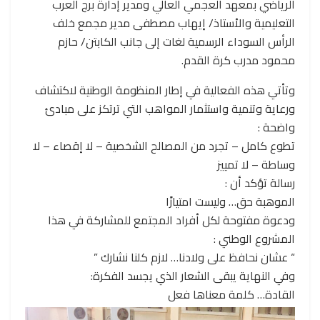
الرياضي بمعهد العجمي العالي ومدير إدارة برج العرب
التعليمية والأستاذ/ إيهاب مصطفى مدير مجمع خلف
الرأس السوداء الرسمية لغات إلى جانب الكابتن/ حازم
محمود مدرب كرة القدم.
وتأتي هذه الفعالية في إطار المنظومة الوطنية لاكتشاف
ورعاية وتنمية واستثمار المواهب التي ترتكز على مبادئ
واضحة :
تطوع كامل – تجرد من المصالح الشخصية – لا إقصاء – لا
وساطة – لا تمييز
رسالة تؤكد أن :
الموهبة حق… وليست امتيازًا
ودعوة مفتوحة لكل أفراد المجتمع للمشاركة في هذا
المشروع الوطني :
“ عشان نحافظ على ولادنا… لازم كلنا نشارك ”
وفي النهاية يبقى الشعار الذي يجسد الفكرة:
القادة… كلمة معناها فعل