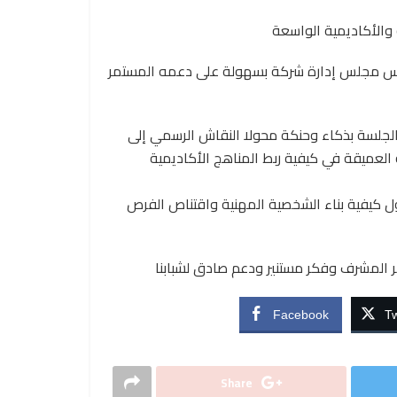
والأكاديمية الواسعة
وجه بالشكر والتقدير للدكتور رامى فرج Ramy Farag رئيس مجلس إدارة شركة بسهولة على دعمه المستمر
 الجلسة بذكاء وحنكة محولا النقاش الرسمي إلى
عميقة في كيفية ربط المناهج الأكاديمية
ل كيفية بناء الشخصية المهنية واقتناص الفرص
المشرف وفكر مستنير ودعم صادق لشبابنا
Facebook
Tw
Share