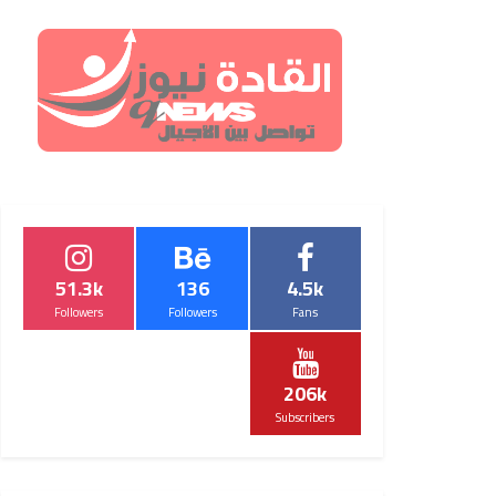
51.3k
136
4.5k
Followers
Followers
Fans
206k
Subscribers