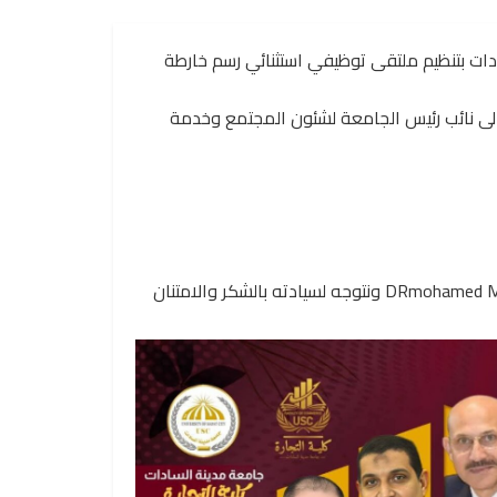
دات بتنظيم ملتقى توظيفي استثنائي رسم خارطة
الى نائب رئيس الجامعة لشئون المجتمع وخدمة
وأيقونة الجامعة معالى الاستاذ الدكتور محمد موسى DRmohamed Mousa ونتوجه لسيادته بالشكر والامتنان