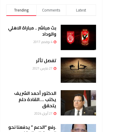
Trending
Comments
Latest
بث مباشر .. مباراة الاهلي
والوداد
4 نوفمبر، 2017
تفصل تأثر
27 مارس، 2021
الدكتور أحمد الشريف
يكتب ….القادة حلم
يتحقق
27 أبريل، 2024
.رفع “الدعم ” يدفعنا نحو