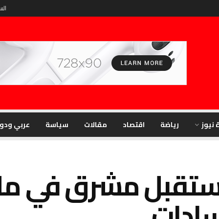
السب
 نيوز
رياضة
اقتصاد
مقالات
سياسة
عربي ودو
ستقبل مشرق في م
سادات