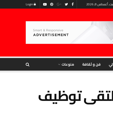
ت, أغسطس 8, 2026
Login
لي
فن و ثقافة
منوعات
لتقى توظيف