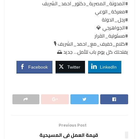
#المدونة_المصرية_دكتور_احمد_الشريف
#معركة_الوعي
#رجل_الدولة
#الجواهرجي 💎
#مسئولية_القرار
#كلام_خفيف_مع_احمد_الشريف 🎙️
يفتحلك كل يوم باب للأمل… جديد 🌅
Facebook
Twitter
LinkedIn
Previous Post
قيمة العمل فى المسيحية