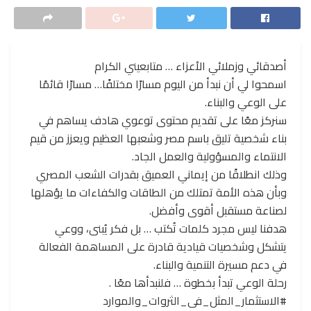
أصدقائي وزملائي الأعزاء … متابعيني الكرام
اسمحوا لي أن نبدأ من اليوم مسارًا مختلفًا… مسارًا قائمًا
على الوعي والبناء.
سنركز معًا على تقديم محتوى توعوي هادف يساهم في
بناء شخصية تليق باسم مصر وشعبها العظيم ويعزز من قيم
الانتماء والمسؤولية والعمل الجاد.
وذلك انطلاقًا من إيماني العميق بقدرات الشعب المصري
وبأن هذه الأمة تمتلك من الطاقات والكفاءات ما يؤهلها
لصناعة مستقبل أقوى وأفضل.
هدفنا ليس مجرد كلمات تُكتب … بل فكر يُبنى، ووعي
يتشكل وشخصيات قيادية قادرة على المساهمة الفعالة
في دعم مسيرة التنمية والبناء.
رحلة الوعي تبدأ بخطوة … فلنبدأها معًا .
#الاستثمار_المثل_فى_الثروات_والموارد