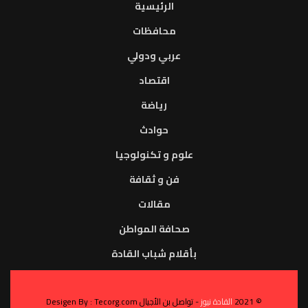
الرئيسية
محافظات
عربي ودولي
اقتصاد
رياضة
حوادث
علوم و تكنولوجيا
فن و ثقافة
مقالات
صحافة المواطن
بأقلام شباب القادة
© 2021
القادة نيوز
- تواصل بن الأجيال Desigen By : Tecorg.com