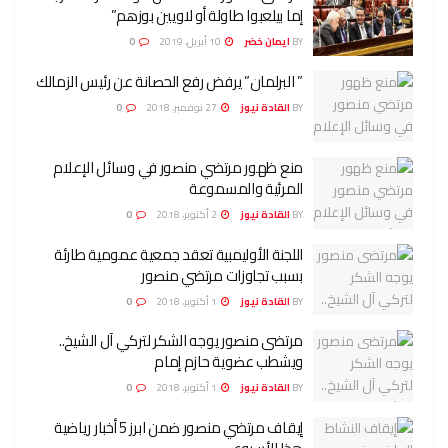
إما بيلعبوا طاولة أو لاويين بوزهم”
BY
ايمان خضر
10 أبريل، 2019
0
” البرلمان” يرفض رفع الحصانة عن رئيس الزمالك
BY
القادة نيوز
27 نوفمبر، 2018
0
منع ظهور مرتضي منصور في وسائل الإعلام
المرئية والمسموعة
BY
القادة نيوز
2 أكتوبر، 2018
0
اللجنة الأوليمبية تعقد جمعية عمومية طارئة
بسبب تجاوزات مرتضي منصور
BY
القادة نيوز
1 أكتوبر، 2018
0
مرتضى منصور يوجه الشكر لتركي آل الشيخ..
ويشطب عضوية حازم إمام
BY
القادة نيوز
1 أكتوبر، 2018
0
إيقاف مرتضي منصور ضمن ابرز 5 أخبار رياضية