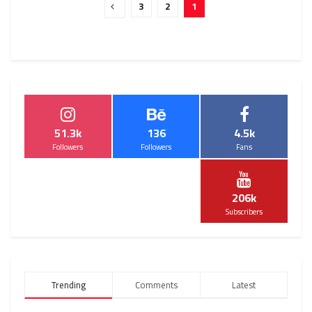
3
2
1
51.3k
136
4.5k
Followers
Followers
Fans
206k
Subscribers
Trending
Comments
Latest