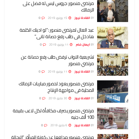
مرتضى منصور: جروس ليس له فضل على
الزمالك
BY
القادة نيوز
15 يونيو، 2019
0
عبد العال لمرتضى منصور :”لو اديتك الكلمة
هادخل فى طلب رفع حصانة تانى”
BY
ايمان خضر
11 يونيو، 2019
0
تشريعية النواب ترفض طلب رفع حصانة عن
مرتضي منصور
BY
القادة نيوز
11 يونيو، 2019
0
مرتضى منصور يعود لحضور مباريات الزمالك
المحلية فى مواجهة الإنتاج
BY
القادة نيوز
30 مايو، 2019
0
مرتضى منصور يصرف مكافأة لكل لاعب بقيمة
100 ألف جنيه
BY
القادة نيوز
6 مايو، 2019
0
مرتضى منصور مدافعا عن كوتة المرأة: “الرجالة