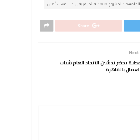
ائد إفريقى " ...مساء أمس
Share
Next
طية يحضر تدشين الاتحاد العام شباب
لعمال بالقاهرة