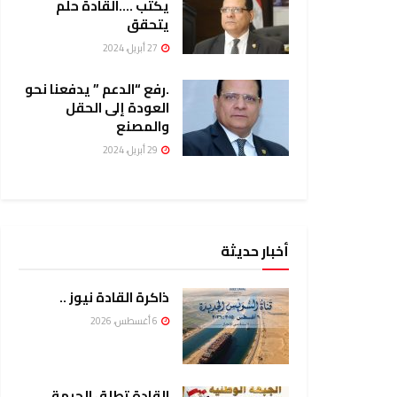
يكتب ….القادة حلم
يتحقق
27 أبريل، 2024
.رفع “الدعم ” يدفعنا نحو
العودة إلى الحقل
والمصنع
29 أبريل، 2024
أخبار حديثة
ذاكرة القادة نيوز ..
6 أغسطس، 2026
القادة تطلق الجبهة