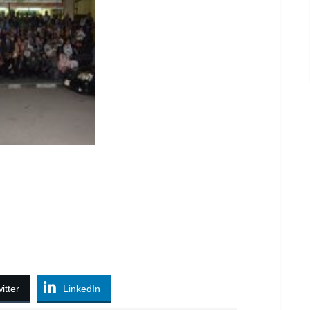
itter
LinkedIn