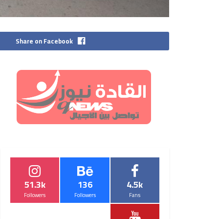
Share on Facebook
51.3k
136
4.5k
Followers
Followers
Fans