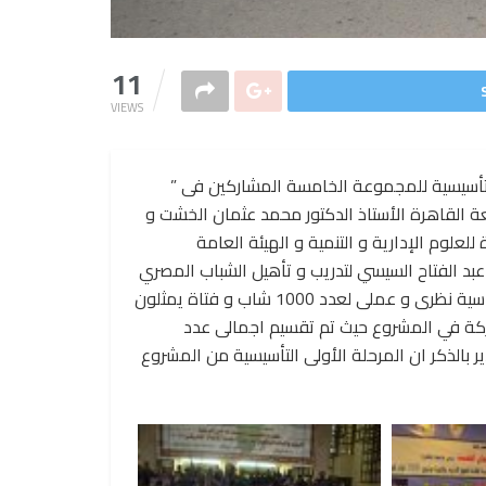
11
VIEWS
تأسيسية للمجموعة الخامسة المشاركين فى ”
س جامعة القاهرة الأستاذ الدكتور محمد عثمان الخشت و
للعلوم الإدارية و التنمية و الهيئة العامة
بد الفتاح السيسي لتدريب و تأهيل الشباب المصري
و الإفريقي و يستمر المشروع لمدة عام كامل 120 ساعة دراسية نظرى و عملى لعدد 1000 شاب و فتاة يمثلون
اركة في المشروع حيث تم تقسيم اجمالى عدد
الذكر ان المرحلة الأولى التأسيسية من المشروع