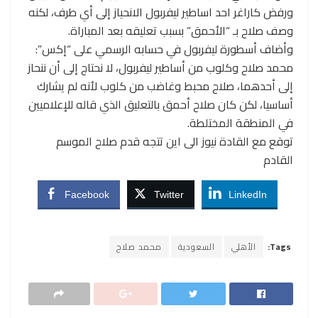
ورفض كاراغر احد اساطير ليفربول الانحياز إلى أي طرف، لكنه
وصف صلاح بـ “الأحمق” بسبب تعليقه بعد المباراة.
وأضاف أسطورة ليفربول في حسابه الرسمي على “إكس”:
محمد صلاح وكلوب من أساطير ليفربول، لا نحتاج إلى أن ننحاز
إلى أحدهما، صلاح محبط وغاضب من كلوب لأنه لم يشارك
أساسيا، لكن كان صلاح أحمق بالتعليق الذي قاله للإعلاميين
في المنطقة المختلطة.
توقع مع القادة نيوز الى اين تتجه قدم صلاح الموسم
القادم
Facebook
Twitter
LinkedIn
Tags:
الأهلي
السعودية
محمد صلاح