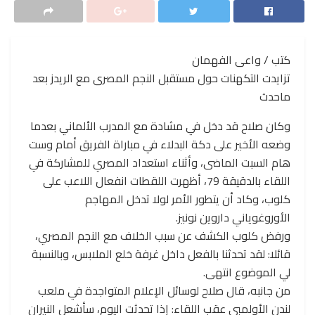
كتب / واعى الفهمان
تزايدت التكهنات حول مستقبل النجم المصرى مع الريدز بعد
ماحدث
وكان صلاح قد دخل في مشادة مع المدرب الألماني بعدما
وضعه الأخير على دكة البدلاء في مباراة الفريق أمام وست
هام السبت الماضى، وأثناء استعداد المصري للمشاركة في
اللقاء بالدقيقة 79، أظهرت اللقطات انفعال اللاعب على
كلوب، وكاد أن يتطور الأمر لولا تدخل المهاجم
الأوروغوياني داروين نونيز.
ورفض كلوب الكشف عن سبب الخلاف مع النجم المصري،
قائلا: لقد تحدثنا بالفعل داخل غرفة خلع الملابس، وبالنسبة
لي الموضوع انتهى.
من جانبه، قال صلاح لوسائل الإعلام المتواجدة في ملعب
لندن الأولمبي عقب اللقاء: إذا تحدثت اليوم، سأشعل النيران