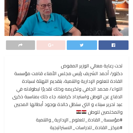
تحت رعاية معالي الوزير المفوض
دكتور/ أحمد الشريف رئيس مجلس الأمناء قامت مؤسسة
القادة للعلوم الإدارية والتنمية، بتقديم التهنئة لسيادة
اللواء/ محمد الجافي وتكريمه وذلك تقديرًا لبطولاته في
الدفاع عن الوطن واسترداد كرامته. جاء ذلك بمناسبة ذكرى
عيد تحرير سيناء و التي ستظل خالدة بوجود أبطالها المحبين
والمخلصين للوطن
#مؤسسة_القادة_للعلوم_الإدارية_والتنمية
#مركز_القادة_للدراسات_الاستراتيجية