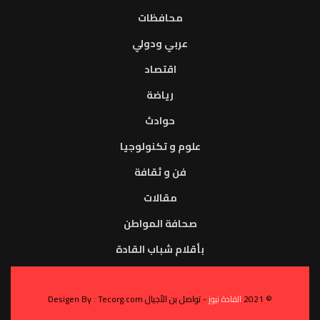
محافظات
عربي ودولي
اقتصاد
رياضة
حوادث
علوم و تكنولوجيا
فن و ثقافة
مقالات
صحافة المواطن
بأقلام شباب القادة
© 2021
القادة نيوز
- تواصل بن الأجيال Desigen By : Tecorg.com