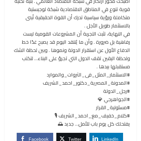
أصبحت محور ارتكاز في شبكة الاقتصاد العالمي . بنية تحتية
قوية تنوع في المناطق الاقتصادية شبكة لوجيستية
متكاملة ورؤية سياسية تدرك أن القوة الحقيقية تُبنى
بالاستثمار طويل الأجل .
في النهاية، تثبت التجربة أن المشروعات القومية ليست
رفاهية بل ضرورة . وأن ما يُنتقد اليوم قد يصبح غدًا خط
الدفاع الأول عن استقرار الدولة ونموها . وبين لحظة الشك
ولحظة اليقين تقف الدول التي تجرؤ على البناء… لتكتب
مستقبلها بيدها .
#الاستثمار_المثل_فى_الثروات_والموارد
#المدونة_المصرية_دكتور_احمد_الشريف
#رجل_الدولة
#الجواهرجي 💎
#مسئولية_القرار
#كلام_خفيف_مع_احمد_الشريف 🎙️
يفتحلك كل يوم باب للأمل… جديد 🌅
Facebook
Twitter
LinkedIn