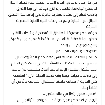
في ظل مبادرة طريق الحرير الجديد أصبحت مصر نقطة ارتكاز
لا يمكن تجاوزها. فالمبادرة التي تهدف إلى ربط الشرق
بالغرب تحتاج إلى عقدة مركزية قادرة على إدارة هذا التدفق
الهائل من التجارة وهو ما وفرته البنية التحتية المصرية
الحديثة .
موقع مصر مدعومًا بالمناطق الاقتصادية وشبكات النقل
جعلها بوابة حقيقية للعالم ليس فقط كممر عبور بل كمركز
إنتاج وتوزيع في آن واحد.
*الدولة التي قرأت المستقبل ..
ما يميز التجربة المصرية ليس فقط حجم المشروعات بل
توقيتها. فقد جاءت هذه الاستثمارات في وقت كان العالم
يعيد تشكيل سلاسل الإمداد بعد أزمات متلاحقة من جائحة
إلى صراعات دولية. وهنا برزت قيمة الدولة التي “ استعدت
قبل الحاجة ”، فكانت جاهزة لاستقبال التحولات بدلًا من أن
تفاجأ بها.
*مصر… محور ارتكاز في عالم متغير …
اليوم لم تعد مصر مجرد دولة ذات موقع استراتيجي بل