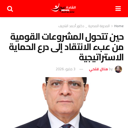
Home
المدونة المصرية _ دكتور أحمد الشريف
حين تتحول المشروعات القومية
من عبء الانتقاد إلى درع الحماية
الاستراتيجية
by
منال فتحي
3 مايو، 2026