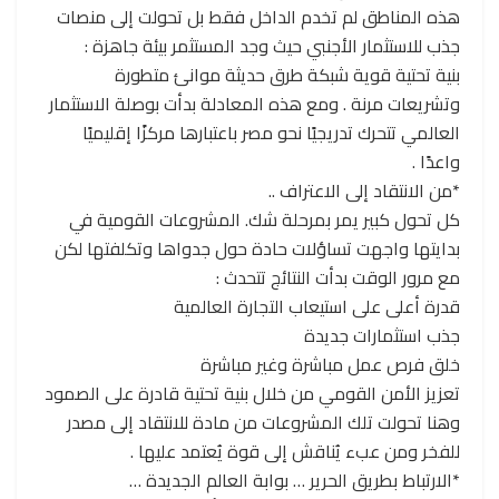
هذه المناطق لم تخدم الداخل فقط بل تحولت إلى منصات
جذب للاستثمار الأجنبي حيث وجد المستثمر بيئة جاهزة :
بنية تحتية قوية شبكة طرق حديثة موانئ متطورة
وتشريعات مرنة . ومع هذه المعادلة بدأت بوصلة الاستثمار
العالمي تتحرك تدريجيًا نحو مصر باعتبارها مركزًا إقليميًا
واعدًا .
*من الانتقاد إلى الاعتراف ..
كل تحول كبير يمر بمرحلة شك. المشروعات القومية في
بدايتها واجهت تساؤلات حادة حول جدواها وتكلفتها لكن
مع مرور الوقت بدأت النتائج تتحدث :
قدرة أعلى على استيعاب التجارة العالمية
جذب استثمارات جديدة
خلق فرص عمل مباشرة وغير مباشرة
تعزيز الأمن القومي من خلال بنية تحتية قادرة على الصمود
وهنا تحولت تلك المشروعات من مادة للانتقاد إلى مصدر
للفخر ومن عبء يُناقش إلى قوة يُعتمد عليها .
*الارتباط بطريق الحرير … بوابة العالم الجديدة …