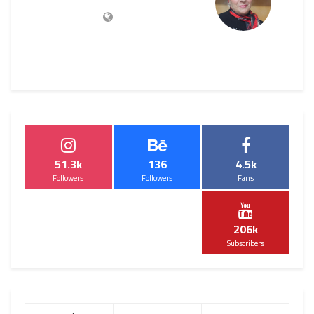
51.3k
136
4.5k
Followers
Followers
Fans
206k
Subscribers