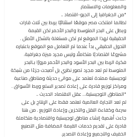
والمعلومات والاستثمار.
*من الجغرافيا إلى الجيو-اقتصاد ..
لطالما امتلكت مصر موقعًا استثنائيًا يربط بين ثلاث قارات
ويطل على البحر المتوسط والبحر الأحمر لكن القيمة
الحقيقية لهذا الموقع لم تكن مستغلة بالشكل الأمثل .
التحول الحقيقي بدأ عندما تم التعامل مع الموقع باعتباره
مشروعًا اقتصاديًا متكاملًا وليس مجرد ميزة جغرافية.
فكرة الربط بين البحر الأسود والبحر الأحمر مرورًا بـالبحر
المتوسط لم تعد مجرد تصور نظري بل أصبحت جزءًا من شبكة
لوجيستية ممتدة تعتمد على موانئ حديثة ومناطق صناعية
ومراكز توزيع قادرة على إعادة تصدير السلع وربط الأسواق .
*المناطق اللوجيستية… عقل الاقتصاد الحديث ..
لم تعد التجارة العالمية تعتمد فقط على الإنتاج بل على
سرعة وكفاءة النقل والتخزين وإعادة التوزيع . من هنا
جاءت أهمية إنشاء مناطق لوجيستية واقتصادية متكاملة
قادرة على تقديم خدمات القيمة المضافة مثل التصنيع
الخفيف والتجميع وإعادة التصدير.