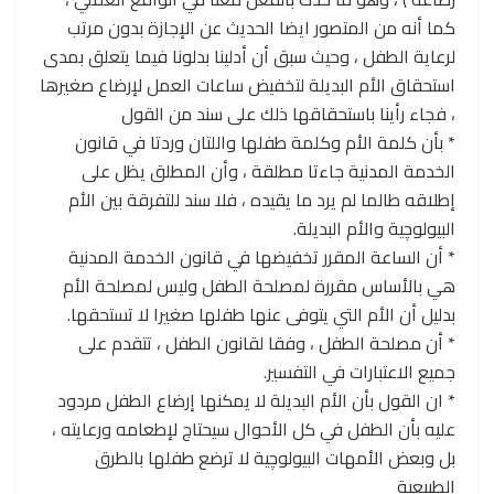
كما أنه من المتصور ايضا الحديث عن الإجازة بدون مرتب
لرعاية الطفل ، وحيث سبق أن أدلينا بدلونا فيما يتعلق بمدى
استحقاق الأم البديلة لتخفيض ساعات العمل لإرضاع صغيرها
، فجاء رأينا باستحقاقها ذلك على سند من القول
* بأن كلمة الأم وكلمة طفلها واللتان وردتا في قانون
الخدمة المدنية جاءتا مطلقة ، وأن المطلق يظل على
إطلاقه طالما لم يرد ما يقيده ، فلا سند للتفرقة بين الأم
البيولوچية والأم البديلة.
* أن الساعة المقرر تخفيضها في قانون الخدمة المدنية
هي بالأساس مقررة لمصلحة الطفل وليس لمصلحة الأم
بدليل أن الأم التي يتوفى عنها طفلها صغيرا لا تستحقها.
* أن مصلحة الطفل ، وفقا لقانون الطفل ، تتقدم على
جميع الاعتبارات في التفسير.
* ان القول بأن الأم البديلة لا يمكنها إرضاع الطفل مردود
عليه بأن الطفل في كل الأحوال سيحتاج لإطعامه ورعايته ،
بل وبعض الأمهات البيولوچية لا ترضع طفلها بالطرق
الطبيعية