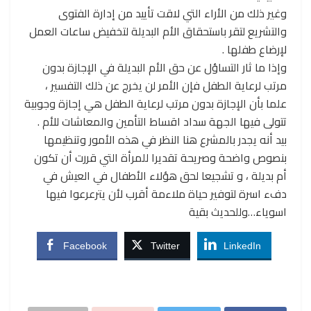
وغير ذلك من الأراء التي لاقت تأييد من إدارة الفتوى
والتشريع لتقر باستحقاق الأم البديلة لتخفيض ساعات العمل
لإرضاع طفلها .
وإذا ما ثار التساؤل عن حق الأم البديلة في الإجازة بدون
مرتب لرعاية الطفل فإن الأمر لن يخرج عن ذلك التفسير ،
علما بأن الإجازة بدون مرتب لرعاية الطفل هي إجازة وجوبية
تتولى فيها الجهة سداد اقساط التأمين والمعاشات للأم .
بيد أنه يجدر بالمشرع هنا النظر في هذه الأمور وتنظيمها
بنصوص واضحة وصريحة تقديرا للمرأة التي قررت أن تكون
أم بديلة ، و تشجيعا لحق هؤلاء الأطفال في العيش في
دفء اسرة لتوفير حياة ملاءمة أقرب لأن يترعرعوا فيها
اسوياء…وللحديث بقية
Facebook
Twitter
LinkedIn