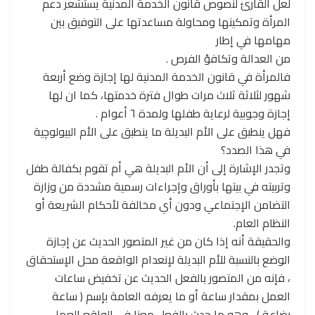
لعل القارئ لنصوص قانون الخدمة المدنية يستشعر دعم
المرأة وتمكينها ومحاولة مساعدتها على التوفيق بين
مهامها في إطار
من العدالة وتكافؤ الفرص .
فالمرأة في قانون الخدمة المدنية لها إجازة وضع أربعة
شهور لثلاثة ثلاث مرات طوال فترة خدمتها، كما ان لها
إجازة وجوبية لرعاية طفلها ولمدة ٦ أعوام .
فهل ينطبق على الأم البديلة ما ينطبق على الأم البيولوچية
في هذا الصدد؟
وتجدر الإشارة إلى أن الأم البديلة هي أم تقوم بكفالة طفل
وتربيته في بيتها بأوراق وإجراءات رسمية مشددة من وزارة
التضامن الإجتماعي ودون أي مخالفة لأحكام الشريعة أو
النظام العام.
والحقيقة أنه إذا كان من غير المتصور الحديث عن إجازة
الوضع بالنسبة للأم البديلة لإنعدام الواقعة محل الإستحقاق
، فإنه من المتصور بالفعل الحديث عن تخفيض ساعات
العمل بمقدار ساعة أو ما يعرفه العامة بإسم ( ساعة
رضاعة ) ، وهو ما حدث بالفعل معنا في الواقع العملي ،