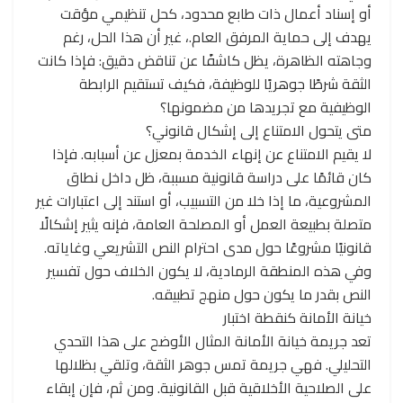
أو إسناد أعمال ذات طابع محدود، كحل تنظيمي مؤقت
يهدف إلى حماية المرفق العام.، غير أن هذا الحل، رغم
وجاهته الظاهرة، يظل كاشفًا عن تناقض دقيق: فإذا كانت
الثقة شرطًا جوهريًا للوظيفة، فكيف تستقيم الرابطة
الوظيفية مع تجريدها من مضمونها؟
متى يتحول الامتناع إلى إشكال قانوني؟
لا يقيم الامتناع عن إنهاء الخدمة بمعزل عن أسبابه. فإذا
كان قائمًا على دراسة قانونية مسببة، ظل داخل نطاق
المشروعية، ما إذا خلا من التسبيب، أو استند إلى اعتبارات غير
متصلة بطبيعة العمل أو المصلحة العامة، فإنه يثير إشكالًا
قانونيًا مشروعًا حول مدى احترام النص التشريعي وغاياته.
وفي هذه المنطقة الرمادية، لا يكون الخلاف حول تفسير
النص بقدر ما يكون حول منهج تطبيقه.
خيانة الأمانة كنقطة اختبار
تعد جريمة خيانة الأمانة المثال الأوضح على هذا التحدي
التحليلي. فهي جريمة تمس جوهر الثقة، وتلقي بظلالها
على الصلاحية الأخلاقية قبل القانونية. ومن ثم، فإن إبقاء