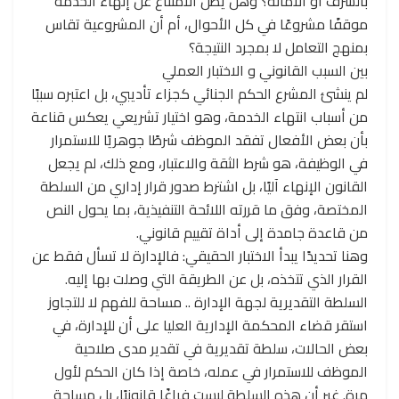
بالشرف أو الأمانة؟ وهل يظل الامتناع عن إنهاء الخدمة
موقفًا مشروعًا في كل الأحوال، أم أن المشروعية تقاس
بمنهج التعامل لا بمجرد النتيجة؟
بين السبب القانوني و الاختبار العملي
لم ينشئ المشرع الحكم الجنائي كجزاء تأديبي، بل اعتبره سببًا
من أسباب انتهاء الخدمة، وهو اختيار تشريعي يعكس قناعة
بأن بعض الأفعال تفقد الموظف شرطًا جوهريًا للاستمرار
في الوظيفة، هو شرط الثقة والاعتبار، ومع ذلك، لم يجعل
القانون الإنهاء آليًا، بل اشترط صدور قرار إداري من السلطة
المختصة، وفق ما قررته اللائحة التنفيذية، بما يحول النص
من قاعدة جامدة إلى أداة تقييم قانوني.
وهنا تحديدًا يبدأ الاختبار الحقيقي: فالإدارة لا تسأل فقط عن
القرار الذي تتخذه، بل عن الطريقة التي وصلت بها إليه.
السلطة التقديرية لجهة الإدارة .. مساحة للفهم لا للتجاوز
استقر قضاء المحكمة الإدارية العليا على أن للإدارة، في
بعض الحالات، سلطة تقديرية في تقدير مدى صلاحية
الموظف للاستمرار في عمله، خاصة إذا كان الحكم لأول
مرة. غير أن هذه السلطة ليست فراغًا قانونيًا، بل مساحة