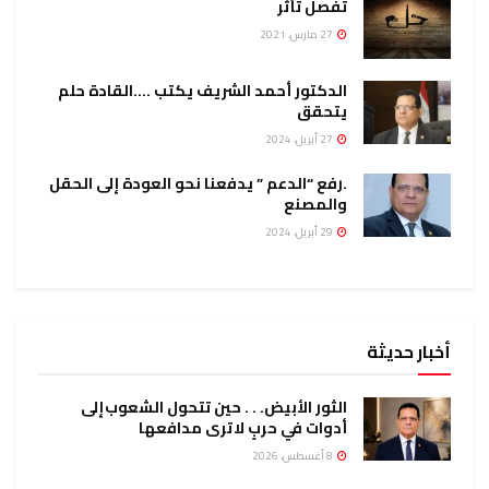
تفصل تأثر
27 مارس، 2021
الدكتور أحمد الشريف يكتب ….القادة حلم
يتحقق
27 أبريل، 2024
.رفع “الدعم ” يدفعنا نحو العودة إلى الحقل
والمصنع
29 أبريل، 2024
أخبار حديثة
الثور الأبيض. . . حين تتحول الشعوب إلى
أدوات في حربٍ لا ترى مدافعها
8 أغسطس، 2026