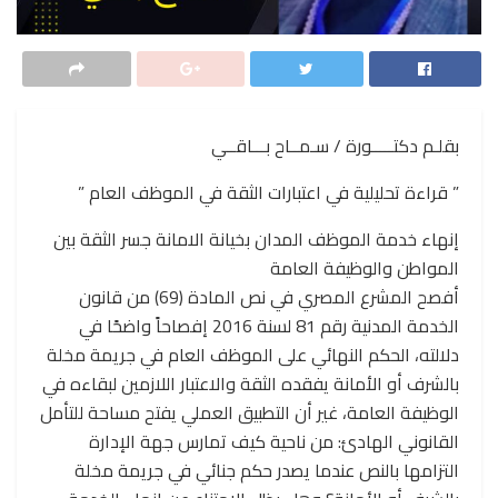
بقلـم دكتـــــورة / سـمــاح بـــاقــي
” قراءة تحليلية في اعتبارات الثقة في الموظف العام ”
إنهاء خدمة الموظف المدان بخيانة الامانة جسر الثقة بين
المواطن والوظيفة العامة
أفصح المشرع المصري في نص المادة (69) من قانون
الخدمة المدنية رقم 81 لسنة 2016 إفصاحاً واضحًا في
دلالته، الحكم النهائي على الموظف العام في جريمة مخلة
بالشرف أو الأمانة يفقده الثقة والاعتبار اللازمين لبقاءه في
الوظيفة العامة، غير أن التطبيق العملي يفتح مساحة للتأمل
القانوني الهادئ: من ناحية كيف تمارس جهة الإدارة
التزامها بالنص عندما يصدر حكم جنائي في جريمة مخلة