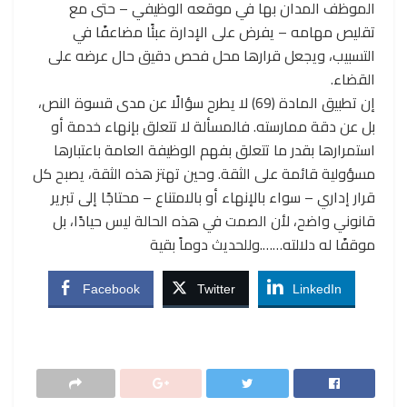
الموظف المدان بها في موقعه الوظيفي – حتى مع
تقليص مهامه – يفرض على الإدارة عبئًا مضاعفًا في
التسبيب، ويجعل قرارها محل فحص دقيق حال عرضه على
القضاء.
إن تطبيق المادة (69) لا يطرح سؤالًا عن مدى قسوة النص،
بل عن دقة ممارسته. فالمسألة لا تتعلق بإنهاء خدمة أو
استمرارها بقدر ما تتعلق بفهم الوظيفة العامة باعتبارها
مسؤولية قائمة على الثقة. وحين تهتز هذه الثقة، يصبح كل
قرار إداري – سواء بالإنهاء أو بالامتناع – محتاجًا إلى تبرير
قانوني واضح، لأن الصمت في هذه الحالة ليس حيادًا، بل
موقفًا له دلالته…….وللحديث دوماً بقية
Facebook
Twitter
LinkedIn