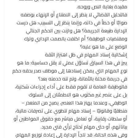
مقيدة بغاية النص وروحه.
فالتحليل القضائي لا ينظر إلى الامتناع أو الإنهاء بوصفه
صوابًا أو خطأ في ذاته، وإنما ينظر إلى التسبيب: هل درست
الإدارة طبيعة الجريمة؟ هل وازنت بين الحكم الجنائي
ومقتضيات الوظيفة؟ أم اكتفت بالصمت الإداري وترك
الوضع على ما هو عليه؟
إشكالية إسناد المهام في ظل اهتزاز الثقة
يبرز في هذا السياق تساؤل عملي لا يقل حساسية: ما هو
نوع المهام التي يمكن إسنادها إلى موظف صدر بحقه حكم
في جريمة مخلة بالأمانة، ولم تنه خدمته بعد؟
فالوظيفة العامة لا تقوم فقط على أداء إجراءات شكلية،
بل على عنصر غير مكتوب هو الاطمئنان إلى السلوك
الوظيفي، وعندما يهتز هذا العنصر، يصبح من المتعذر –
منطقيًا وقانونيًا – إسناد مهام تنطوي على تصرفات مالية،
أو سلطات رقابية، أو تعامل مباشر مع حقوق المواطنين أو
بياناتهم، أو حتى مهام تحتاج لرأي فني مجرد.
وفي هذه الحالة، قد تلجأ الإدارة إلى إعادة توزيع المهام،