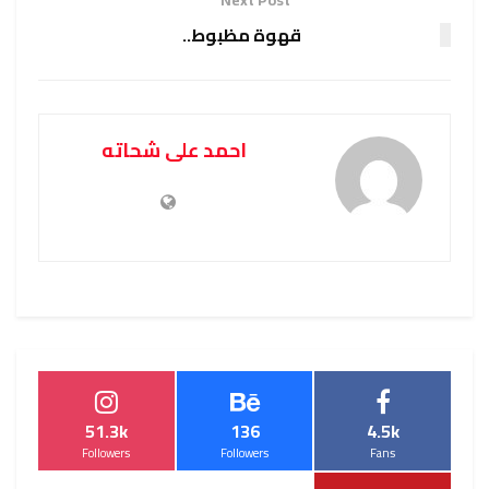
Next Post
قهوة مظبوط..
احمد على شحاته
51.3k
136
4.5k
Followers
Followers
Fans