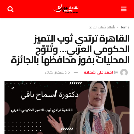
Home
بأقلام شباب القادة
القاهرة ترتدي ثوب التميز
الحكومي العربي… وتُتوّج
المحليات بفوز محافظها بالجائزة
by
احمد على شحاته
5 ديسمبر، 2025