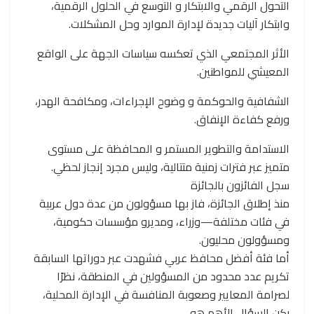
التحول الرقمي والابتكار و التوسع في الحلول الرقمية،
وابتكار آليات جديدة لإدارة الموارد وحل المشكلات.
الأثر المجتمعي الذي تعكسه سياسات الجهة على الواقع
المعيشي للمواطنين.
الشفافية والحوكمة و وضوح الإجراءات، ومكافحة الهدر،
ورفع كفاءة الإنفاق.
الاستدامة والتطوير المستمر و المحافظة على مستوى
متميز عبر فترات زمنية متتالية، وليس مجرد إنجاز لحظي.
سجل الفائزون بالجائزة
منذ إطلاق الجائزة، فاز بها مسؤولون من عدة دول عربية
في فئات مختلفة—وزراء، ومديرو مؤسسات حكومية،
ومسؤولون محليون.
أما فئة أفضل محافظ عربي فشهدت عبر دوراتها السابقة
تكريم عدد محدود من المسؤولين في المنطقة، نظرًا
لصرامة المعايير وصعوبة المنافسة في الإدارة المحلية،
بكن السؤال الأهم هو