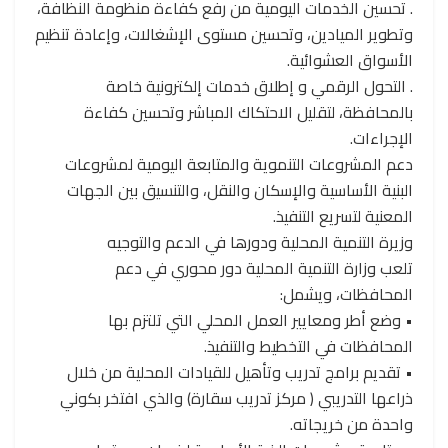
. تحسين الخدمات اليومية من رفع كفاءة منظومة النظافة،
وتطوير الميادين، وتحسين مستوى الإشغالات، وإعادة تنظيم
الأسواق العشوائية.
. التحول الرقمي و إطلاق خدمات إلكترونية خاصة
بالمحافظة، لتقليل الاحتكاك المباشر وتحسين كفاءة
الإجراءات.
دعم المشروعات التنموية والمتابعة اليومية لمشروعات
البنية الأساسية والإسكان والنقل، والتنسيق بين الجهات
المعنية لتسريع التنفيذ.
وزيرة التنمية المحلية ودورها في الدعم والتوجيه
تلعب وزارة التنمية المحلية دور محوري في دعم
المحافظات، ويشمل:
• وضع أطر ومعايير العمل المحلي التي تلتزم بها
المحافظات في التخطيط والتنفيذ.
• تقديم برامج تدريب وتأهيل للقيادات المحلية من خلال
ذراعها التدريبي ( مركز تدريب سقارة) والذي افتخر بكوني
واحدة من خريجاته.