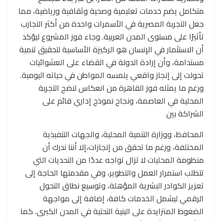
متكامل يضم خدمات تعليمية وصحية وثقافية ورياضية، مما
جعل التجربة المصرية في الأسمرات واحدة من أكثر التجارب
تأثيرًا على مستوى المدن العربية. وجاء فوز المشروع ليؤكد
أن الاستثمار في الإنسان هو الركيزة الأساسية لتحقيق تنمية
مستدامة، وأن إرادة الدولة في القضاء على العشوائيات
تحولت إلى إنجاز واقعي يلمسه المواطن في حياته اليومية.
ورغم ما يمثله فوز القاهرة من انعكاس لنضج التجربة
المحلية في العاصمة، ونجاح نموذج إداري قائم على
الشراكة بين
المحافظ، ووزارة التنمية المحلية، والجهات التنفيذية
المختلفة، ورغم ما تحقق من إنجازات،إلا أننا ندرك أن
منظومة المحليات لا تزال تواجه عددًا من التحديات التي
تتطلب استمرار العمل والتطوير، وفي مقدمتها الحاجة إلى
تعزيز الكوادر البشرية المؤهلة، وتوسيع نطاق التحول
الرقمي ليشمل الخدمات كافة، إضافة إلى مواجهة
الضغوط المتزايدة على البنية التحتية في المدن الكبرى. كما