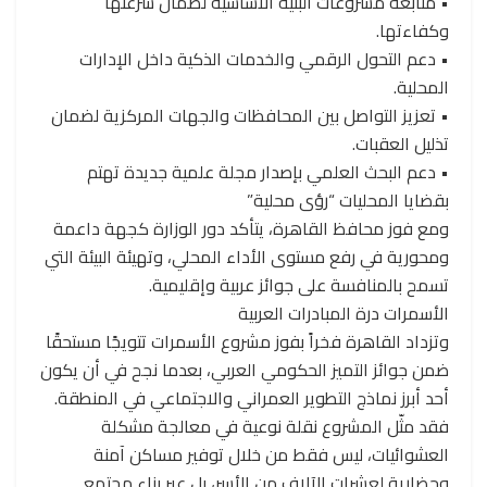
• متابعة مشروعات البنية الأساسية لضمان سرعتها
وكفاءتها.
• دعم التحول الرقمي والخدمات الذكية داخل الإدارات
المحلية.
• تعزيز التواصل بين المحافظات والجهات المركزية لضمان
تذليل العقبات.
• دعم البحث العلمي بإصدار مجلة علمية جديدة تهتم
بقضايا المحليات “رؤى محلية”
ومع فوز محافظ القاهرة، يتأكد دور الوزارة كجهة داعمة
ومحورية في رفع مستوى الأداء المحلي، وتهيئة البيئة التي
تسمح بالمنافسة على جوائز عربية وإقليمية.
الأسمرات درة المبادرات العربية
وتزداد القاهرة فخراً بفوز مشروع الأسمرات تتويجًا مستحقًا
ضمن جوائز التميز الحكومي العربي، بعدما نجح في أن يكون
أحد أبرز نماذج التطوير العمراني والاجتماعي في المنطقة.
فقد مثّل المشروع نقلة نوعية في معالجة مشكلة
العشوائيات، ليس فقط من خلال توفير مساكن آمنة
وحضارية لعشرات الآلاف من الأسر، بل عبر بناء مجتمع