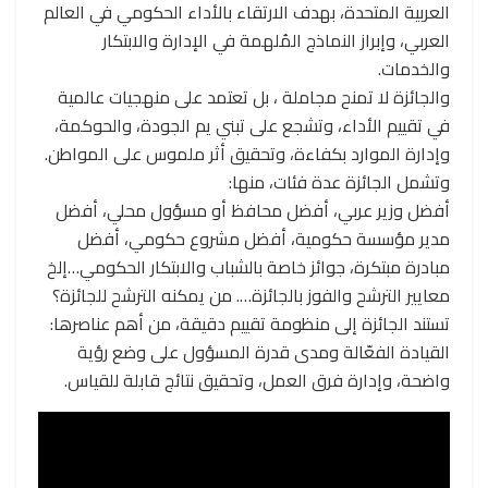
العربية المتحدة، بهدف الارتقاء بالأداء الحكومي في العالم
العربي، وإبراز النماذج المُلهمة في الإدارة والابتكار
والخدمات.
والجائزة لا تمنح مجاملة ، بل تعتمد على منهجيات عالمية
في تقييم الأداء، وتشجع على تبني يم الجودة، والحوكمة،
وإدارة الموارد بكفاءة، وتحقيق أثر ملموس على المواطن.
وتشمل الجائزة عدة فئات، منها:
أفضل وزير عربي، أفضل محافظ أو مسؤول محلي، أفضل
مدير مؤسسة حكومية، أفضل مشروع حكومي، أفضل
مبادرة مبتكرة، جوائز خاصة بالشباب والابتكار الحكومي…إلخ
معايير الترشح والفوز بالجائزة…. من يمكنه الترشح للجائزة؟
تستند الجائزة إلى منظومة تقييم دقيقة، من أهم عناصرها:
القيادة الفعّالة ومدى قدرة المسؤول على وضع رؤية
واضحة، وإدارة فرق العمل، وتحقيق نتائج قابلة للقياس.
مشغل
الفيديو